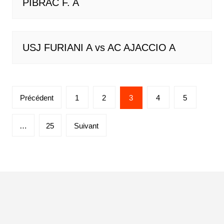
PIBRAC F. A
USJ FURIANI A vs AC AJACCIO A
Pagination
Précédent
1
2
3
4
5
des
publications
…
25
Suivant