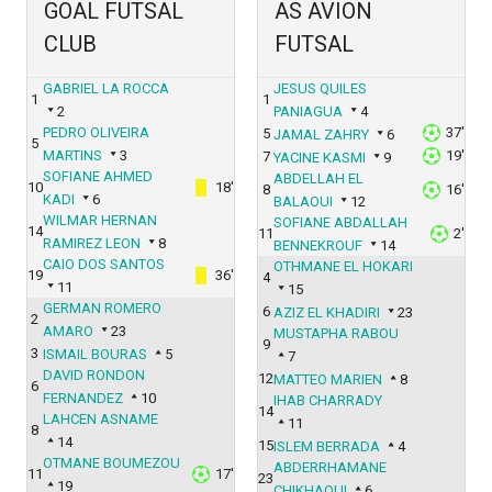
GOAL FUTSAL
AS AVION
CLUB
FUTSAL
GABRIEL LA ROCCA
JESUS QUILES
1
1
2
PANIAGUA
4
PEDRO OLIVEIRA
37'
5
JAMAL ZAHRY
6
5
MARTINS
3
19'
7
YACINE KASMI
9
SOFIANE AHMED
ABDELLAH EL
10
18'
8
16'
KADI
6
BALAOUI
12
WILMAR HERNAN
SOFIANE ABDALLAH
14
11
2'
RAMIREZ LEON
8
BENNEKROUF
14
CAIO DOS SANTOS
OTHMANE EL HOKARI
19
36'
4
11
15
GERMAN ROMERO
6
AZIZ EL KHADIRI
23
2
AMARO
23
MUSTAPHA RABOU
9
3
ISMAIL BOURAS
5
7
DAVID RONDON
12
MATTEO MARIEN
8
6
FERNANDEZ
10
IHAB CHARRADY
14
LAHCEN ASNAME
11
8
14
15
ISLEM BERRADA
4
OTMANE BOUMEZOU
ABDERRHAMANE
11
17'
23
19
CHIKHAOUI
6