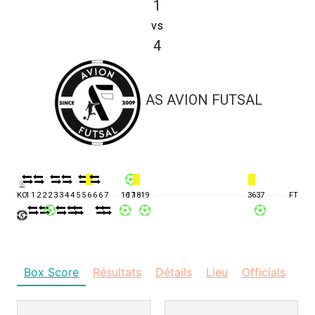
1
vs
4
AS AVION FUTSAL
KO
1
1
2
2
2
3
3
4
4
5
5
6
6
6
7
16
17
18
19
36
37
FT
Box Score
Résultats
Détails
Lieu
Officials