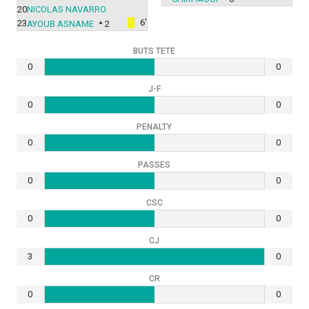
20
NICOLAS NAVARRO
6'
23
AYOUB ASNAME
2
BUTS TETE
0
0
J-F
0
0
PENALTY
0
0
PASSES
0
0
CSC
0
0
CJ
3
0
CR
0
0