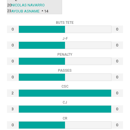
20
NICOLAS NAVARRO
23
AYOUB ASNAME
14
BUTS TETE
0
0
J-F
0
0
PENALTY
0
0
PASSES
0
0
CSC
2
0
CJ
3
0
CR
0
0