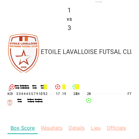
1
vs
3
ETOILE LAVALLOISE FUTSAL CLUB
KO
1
3
3
4
4
4
5
5
7
9
10
11
12
17
19
23
24
28
FT
Box Score
Résultats
Détails
Lieu
Officials