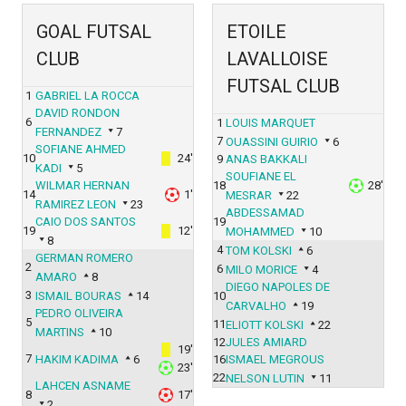
GOAL FUTSAL
ETOILE
CLUB
LAVALLOISE
FUTSAL CLUB
1
GABRIEL LA ROCCA
DAVID RONDON
6
1
LOUIS MARQUET
FERNANDEZ
7
7
OUASSINI GUIRIO
6
SOFIANE AHMED
10
24'
9
ANAS BAKKALI
KADI
5
SOUFIANE EL
WILMAR HERNAN
18
28'
14
1'
MESRAR
22
RAMIREZ LEON
23
ABDESSAMAD
CAIO DOS SANTOS
19
19
12'
MOHAMMED
10
8
4
TOM KOLSKI
6
GERMAN ROMERO
2
6
MILO MORICE
4
AMARO
8
DIEGO NAPOLES DE
3
ISMAIL BOURAS
14
10
CARVALHO
19
PEDRO OLIVEIRA
5
11
ELIOTT KOLSKI
22
MARTINS
10
12
JULES AMIARD
19'
7
HAKIM KADIMA
6
16
ISMAEL MEGROUS
23'
22
NELSON LUTIN
11
LAHCEN ASNAME
8
17'
2