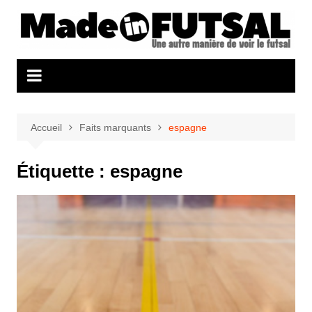
Aller
au
contenu
Accueil
Faits marquants
espagne
Étiquette :
espagne